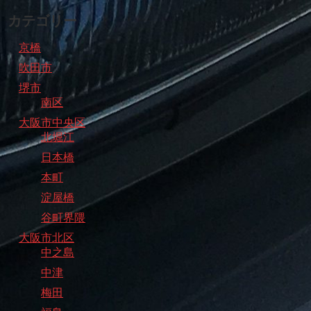
カテゴリー
京橋
吹田市
堺市
南区
大阪市中央区
北堀江
日本橋
本町
淀屋橋
谷町界隈
大阪市北区
中之島
中津
梅田