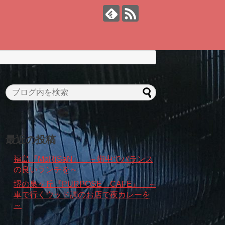
最近の投稿
福島『MoRiSaN』 ～街中でバランス
の良いランチを～
堺の泉ヶ丘『PURPOSE CAFE』 ～
車で行くウッド調のお店で夜カレーを
～