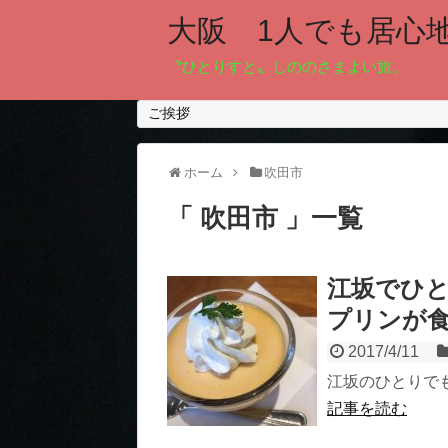
大阪 1人でも居心
〝ひとりすと〟しののさまよい旅。
ご挨拶
ホーム
吹田市
「 吹田市 」一覧
江坂でひと
プリンが
2017/4/11
江坂のひとりで
記事を読む