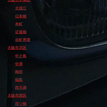
北堀江
日本橋
本町
淀屋橋
谷町界隈
大阪市北区
中之島
中津
梅田
福島
西天満
大阪市西区
四ツ橋