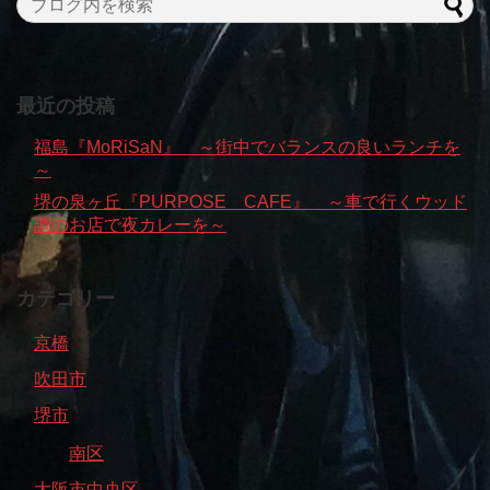
最近の投稿
福島『MoRiSaN』 ～街中でバランスの良いランチを
～
堺の泉ヶ丘『PURPOSE CAFE』 ～車で行くウッド
調のお店で夜カレーを～
カテゴリー
京橋
吹田市
堺市
南区
大阪市中央区