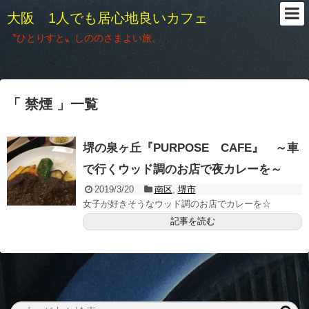
大阪 1人でも居心地良いカフェ
〝ひとりすと〟しののさまよい旅。
「 禁煙 」一覧
堺の泉ヶ丘『PURPOSE CAFE』 ～車
で行くウッド調のお店で夜カレーを～
2019/3/20
南区
,
堺市
女子が好きそうなウッド調のお店でカレーを☆
記事を読む