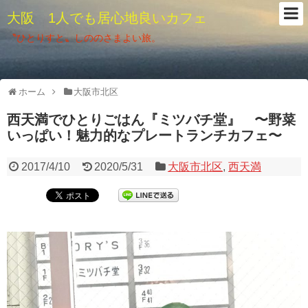
大阪 1人でも居心地良いカフェ
〝ひとりすと〟しののさまよい旅。
ホーム
大阪市北区
西天満でひとりごはん『ミツバチ堂』 〜野菜
いっぱい！魅力的なプレートランチカフェ〜
2017/4/10
2020/5/31
大阪市北区
,
西天満