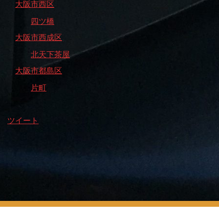
大阪市西区
四ツ橋
大阪市西成区
北天下茶屋
大阪市都島区
片町
ツイート
© 2017
大阪 1人でも居心地良いカフェ