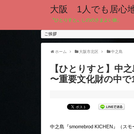
大阪 1人でも居心
〝ひとりすと〟しののさまよい旅。
ご挨拶
ホーム
大阪市北区
中之島
【ひとりすと】中之島『s
〜重要文化財の中で
中之島『smorrebrod KICHEN』