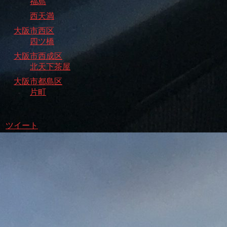
福島
西天満
大阪市西区
四ツ橋
大阪市西成区
北天下茶屋
大阪市都島区
片町
ツイート