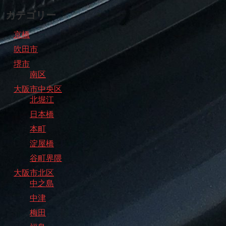
カテゴリー
京橋
吹田市
堺市
南区
大阪市中央区
北堀江
日本橋
本町
淀屋橋
谷町界隈
大阪市北区
中之島
中津
梅田