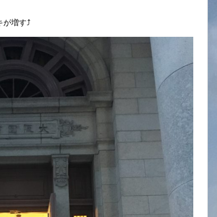
が増す⤴︎