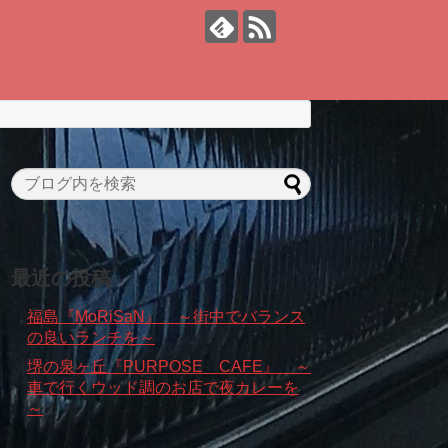
最近の投稿
福島『MoRiSaN』 ～街中でバランス
の良いランチを～
堺の泉ヶ丘『PURPOSE CAFE』 ～
車で行くウッド調のお店で夜カレーを
～